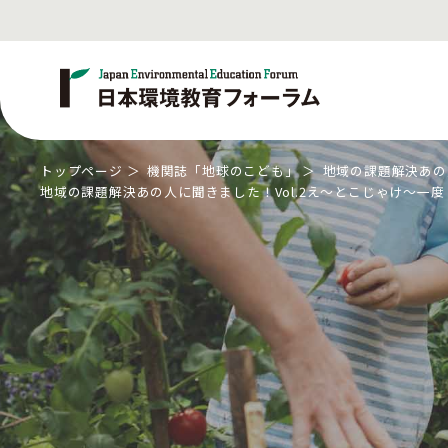
トップページ
機関誌「地球のこども」
地域の課題解決あの
地域の課題解決あの人に聞きました！Vol.2え～とこじゃけ～