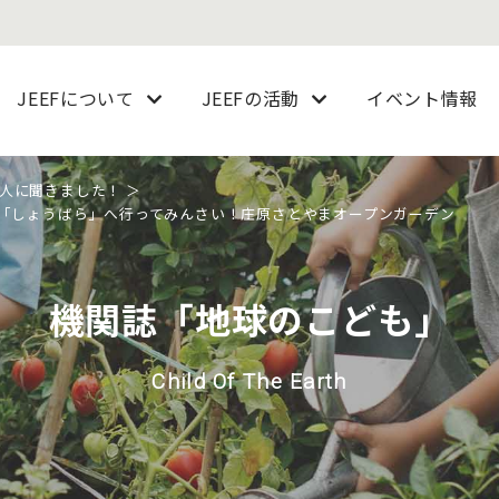
JEEFについて
JEEFの活動
イベント情報
人に聞きました！
一度「しょうばら」へ行ってみんさい！庄原さとやまオープンガーデン
機関誌「地球のこども」
Child Of The Earth