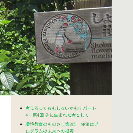
考えるっておもしろいかも!? パート
4：第4回 先に生まれた者として
環境教育のものさし第3回 評価はプ
ログラムの未来への投資