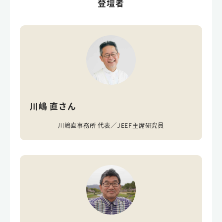
登壇者
川嶋 直さん
川嶋直事務所 代表／JEEF主席研究員