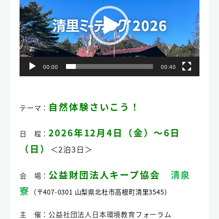
プ
レ
ー
ヤ
ー
00:00
00:40
自然体験さいこう！
テーマ：
2026年12月4日（金）～6日
日 程：
（日）
＜2泊3日＞
公益財団法人キープ協会
清泉
会 場：
寮
（〒407-0301 山梨県北杜市高根町清里3545）
主 催：公益社団法人日本環境教育フォーラム