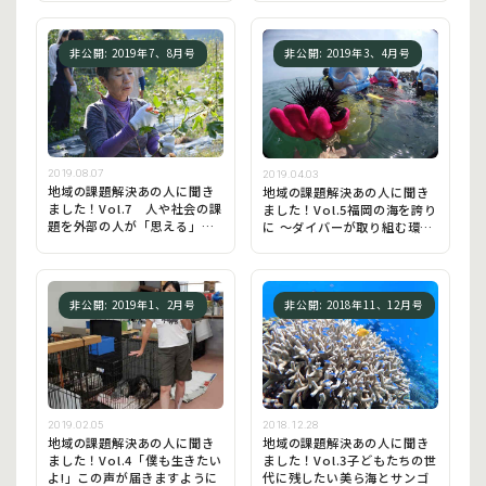
非公開: 2019年7、8月号
非公開: 2019年3、4月号
2019.08.07
2019.04.03
地域の課題解決あの人に聞き
地域の課題解決あの人に聞き
ました！Vol.7 人や社会の課
ました！Vol.5福岡の海を誇り
題を外部の人が「思える」社
に ～ダイバーが取り組む環境
会に
教育・ESD～
非公開: 2019年1、2月号
非公開: 2018年11、12月号
2019.02.05
2018.12.28
地域の課題解決あの人に聞き
地域の課題解決あの人に聞き
ました！Vol.4「僕も生きたい
ました！Vol.3子どもたちの世
よ!」この声が届きますように
代に残したい美ら海とサンゴ