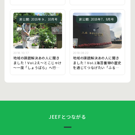
非公開: 2018年９、10月号
非公開: 2018年7、8月号
2018.10.17
2018.08.22
地域の課題解決あの人に聞き
地域の課題解決あの人に聞き
ました！Vol.2え～とこじゃけ
ました！Vol.1海苔養殖の歴史
～一度「しょうばら」へ行っ
を通じてつなげたい「ふるさ
てみんさい！庄原さとやまオ
と」
ープンガーデン
JEEFとつながる