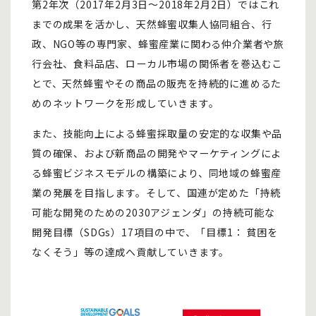
第2年次（2017年2月3日～2018年2月2日）ではこれ
までの成果を活かし、天然蜂蜜収集人協同組合、行
政、NGO等の専門家、蜂蜜産業に関わる仲介業者や旅
行会社、食料品店、ローカル市場の関係者を巻込むこ
とで、天然蜂蜜やその商品の販売を持続的に進めるた
めのネットワークを形成していきます。
また、技能向上による蜂蜜採取量の安定的な収集や品
質の確保、および新商品の開発やマーケティングによ
る蜂蜜ビジネスモデルの構築により、同地域の蜂蜜産
業の発展を目指します。そして、国連が定めた「持続
可能な開発のための2030アジェンダ」の持続可能な
開発目標（SDGs）17項目の中で、「目標1： 貧困を
なくそう」等の達成へ貢献していきます。