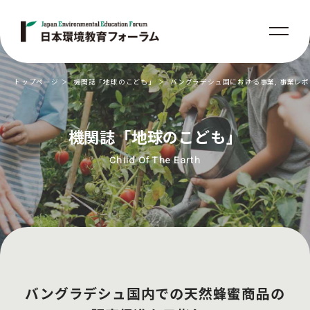
トップページ
機関誌「地球のこども」
バングラデシュ国における事業
,
事業レポ
機関誌「地球のこども」
Child Of The Earth
バングラデシュ国内での天然蜂蜜商品の