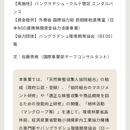
【実施地】バングラデシュ・クルナ管区 スンダルバ
ンス
【資金提供】外務省 国際協力局 民間援助連携室（日
本NGO連携無償資金協力支援事業）
【協力団体】バングラデシュ環境開発協会（BEDS）
等
文：佐藤秀樹（国際事業部チーフコンサルタント）
本事業では、「天然蜂蜜収集人協同組合」の結
成（政府公認・登録）、「協同組合のマネジメ
ント研修」や「適正な蜂蜜収集や商品開発を図
るための技能向上研修」の開催、「植林活動
（マングローブ等）」を通じて、環境林業省森
林局、経済産業省管轄小規模家内工業協力機構
の専門家やバングラデシュ環境開発協会（ロー