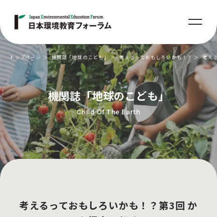
トップページ
機関誌「地球のこども」
考えるっておもしろいかも！？
考え
機関誌「地球のこども」
Child Of The Earth
考えるっておもしろいかも！？第3回 か