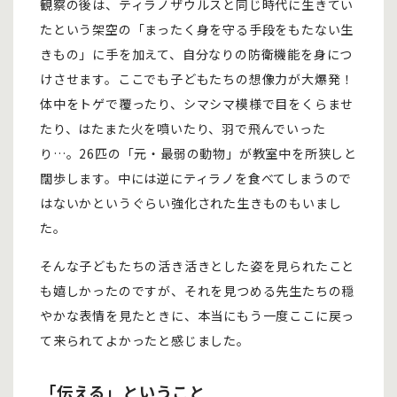
観察の後は、ティラノザウルスと同じ時代に生きてい
たという架空の「まったく身を守る手段をもたない生
きもの」に手を加えて、自分なりの防衛機能を身につ
けさせます。ここでも子どもたちの想像力が大爆発！
体中をトゲで覆ったり、シマシマ模様で目をくらませ
たり、はたまた火を噴いたり、羽で飛んでいった
り…。26匹の「元・最弱の動物」が教室中を所狭しと
闊歩します。中には逆にティラノを食べてしまうので
はないかというぐらい強化された生きものもいまし
た。
そんな子どもたちの活き活きとした姿を見られたこと
も嬉しかったのですが、それを見つめる先生たちの穏
やかな表情を見たときに、本当にもう一度ここに戻っ
て来られてよかったと感じました。
「伝える」ということ