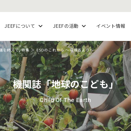
JEEFについて
JEEFの活動
イベント情報
会議を終えて
,
特集
ESDのこれから ～環境省より～
機関誌「地球のこども」
Child Of The Earth