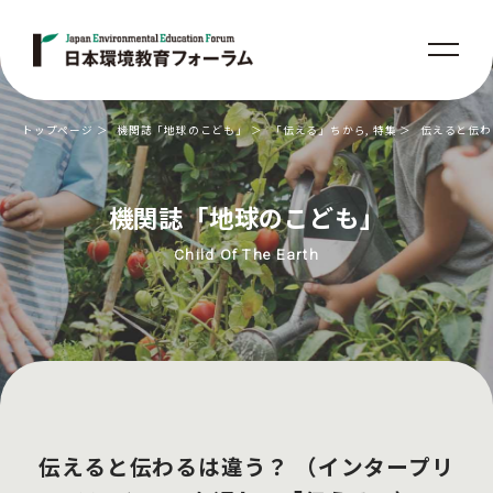
トップページ
機関誌「地球のこども」
「伝える」ちから
,
特集
伝えると伝わ
機関誌「地球のこども」
Child Of The Earth
伝えると伝わるは違う？ （インタープリ