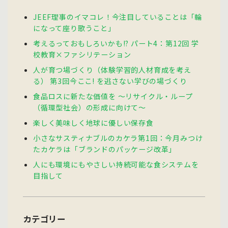
JEEF理事のイマコレ！今注目していることは「輪
になって座り歌うこと」
考えるっておもしろいかも!? パート4：第12回 学
校教育×ファシリテーション
人が育つ場づくり（体験学習的人材育成を考え
る） 第3回今ここ! を逃さない学びの場づくり
食品ロスに新たな価値を 〜リサイクル・ループ
（循環型社会）の形成に向けて〜
楽しく美味しく地球に優しい保存食
小さなサスティナブルのカケラ第1回：今月みつけ
たカケラは「ブランドのパッケージ改革」
人にも環境にもやさしい持続可能な食システムを
目指して
カテゴリー