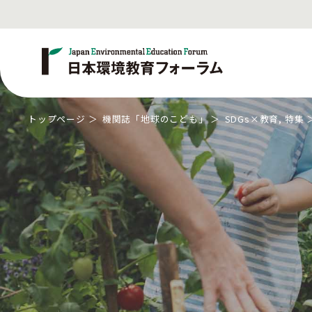
トップページ
機関誌「地球のこども」
SDGs×教育
,
特集