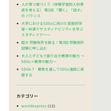
人が育つ場づくり（体験学習的人材育
成を考える） 第2回 「聞く」「話す」
の バランス
大学におけるSDGsに向けた変容的学
習〜砂漠でサスティナビリティを学ぶ
スタディツアー〜
超大 狩猟免許を取る！第3回 狩猟免許
試験に申し込む
大人と子どもで創り出す教育の魅力 〜
SDGs×教育の魅力〜
SDG4.7 教育を通してSDGs達成に貢
献する
カテゴリー
worldexpress
(13)