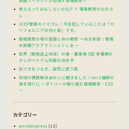
物園ズーラシアが目指す環境教育〜
考えるっておもしろいかも!? × 環境教育のものさ
し
JEEF理事のイマコレ！今注目していることは「カ
リフォルニアの光と影」です。
環境教育の場の整備と命の教育 〜命を体感！環境
水族館アクアマリンふくしま 〜
世界（開発途上地域）の食・農事情 5回 多種類の
タレがベトナム料理の決め手
気づきをつなぎ、自然に誘う窓
地域の課題解決あの人に聞きました！Vol.5福岡の
海を誇りに ～ダイバーが取り組む環境教育・ESD
～
カテゴリー
worldexpress
(13)