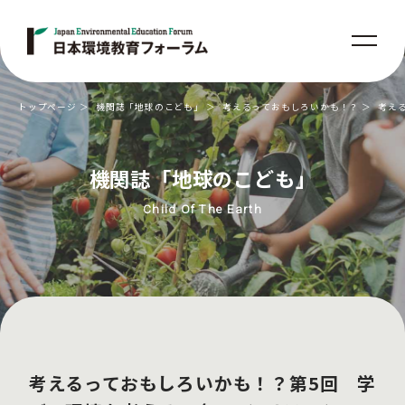
トップページ
機関誌「地球のこども」
考えるっておもしろいかも！？
考え
機関誌「地球のこども」
Child Of The Earth
考えるっておもしろいかも！？第5回 学