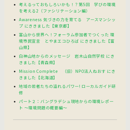
考えるっておもしろいかも！？第5回 学びの環境
を考える2（ファシリテーション編）
Awareness 気づきの力を育てる アースマンシッ
プ にききました【東京都】
富山から世界へ！フォーラム参加者でつくった 環
境市民宣言 とやまエコひろば にききました【富
山県】
白神山地からのメッセージ 岩木山自然学校 にき
きました【青森県】
Mission Complete （旧）NPO法人ねおす にき
きました【北海道】
地域の若者たちの溢れるパワー! ローカルガイド研
修
パート２：バングラデシュ現地からの環境レポー
ト 〜環境問題の概要編〜