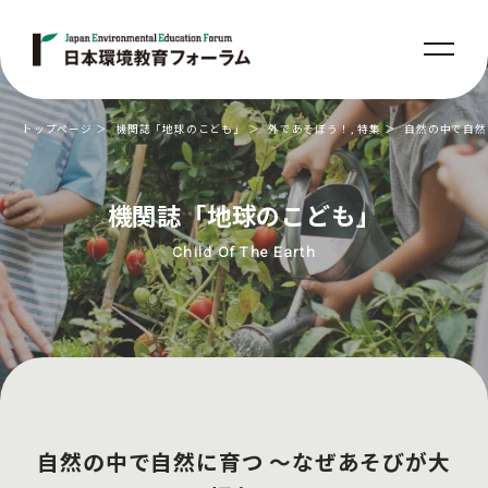
トップページ
機関誌「地球のこども」
外であそぼう！
,
特集
自然の中で自然
機関誌「地球のこども」
Child Of The Earth
自然の中で自然に育つ 〜なぜあそびが大