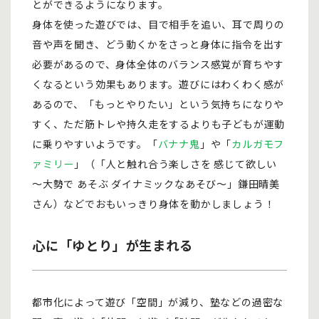
とができるようになります。
身体を使った遊びでは、目で相手を追い、耳で周りの
音や声を聞き、どう動くかをさっと身体に指令を出す
必要があるので、身体全体のバランス感覚が育ちやす
くなるという効果もあります。遊びにはわくわく感が
あるので、「もっとやりたい」という気持ちになりや
すく、ただ筋トレや持久走をするよりも子どもが運動
に乗りやすいようです。「
バナナ鬼
」や「
カルガモフ
ァミリー
」（「人と触れ合う楽しさを 感じて欲しい
〜大勢で あそぶ ダイナミックなあそび〜」鎌田晴美
さん）などでおもいっきり身体を動かしましょう！
心に「ゆとり」が生まれる
都市化によって遊び「空間」が減り、塾などの過密な