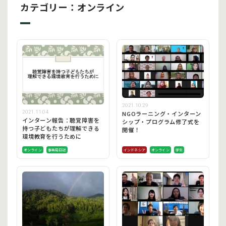
カテゴリー：オンライン
2021.10.29
2021.11.04
NGOラーニング・インターン
インターン報告：聴覚障害を
シップ・プログラム修了式を
持つ子どもたちが理解できる
開催！
環境教育を行うために
オンライン
事務局日誌
インドネシア
オンライン
学生