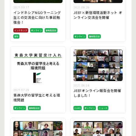
2021.09.17
2021.08.28
インドネシアNGOラーニング
JEEF×新宿環境活動ネット オ
生との交流会に向けた事前勉
ンライン交流会を開催
強会！
インドネシア
オンライン
事務局日誌
学生
オンライン
事務局日誌
2021.06.24
JEEFオンライン報告会を開催
2021.07.29
青森大学の留学生と考える環
しました！
境問題
オンライン
事務局日誌
ELMS
オンライン
ニュース