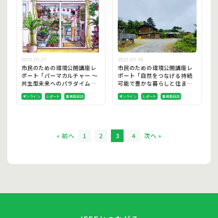
2021.01.19
2021.01.27
市民のための環境公開講座レ
市民のための環境公開講座レ
ポート「自然をつなげる持続
ポート「パーマカルチャー ～
可能で豊かな暮らしと住ま
共生型未来へのパラダイムシ
い」
フト」
オンライン
レポート
事務局日誌
オンライン
レポート
事務局日誌
« 前へ
1
2
3
4
次へ »