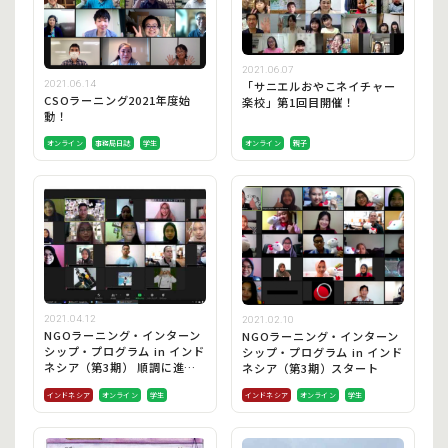
2021.06.07
「サニエルおやこネイチャー
2021.06.14
CSOラーニング2021年度始
楽校」第1回目開催！
動！
オンライン
事務局日誌
学生
オンライン
親子
2021.04.12
2021.02.10
NGOラーニング・インターン
NGOラーニング・インターン
シップ・プログラム in インド
シップ・プログラム in インド
ネシア（第3期） 順調に進ん
ネシア（第3期）スタート
でいます。
インドネシア
オンライン
学生
インドネシア
オンライン
学生