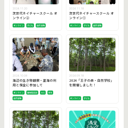
2024.11.20
2024.11.18
次世代ネイチャースクール オ
次世代ネイチャースクール オ
ンライン②
ンライン①
オンライン
子ども
自然体験
オンライン
子ども
自然体験
2024.10.08
2024.09.18
海辺の生き物観察・里海の利
2024「王子の森・自然学校」
用と保全に参加して
を開催しました！
オンライン
事務局日誌
大人
学生
自然体験
オンライン
子ども