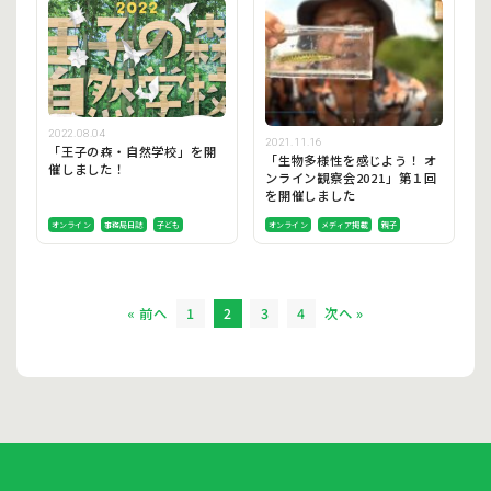
2022.08.04
2021.11.16
「王子の森・自然学校」を開
「生物多様性を感じよう！ オ
催しました！
ンライン観察会2021」第１回
を開催しました
オンライン
事務局日誌
子ども
オンライン
メディア掲載
親子
« 前へ
1
2
3
4
次へ »