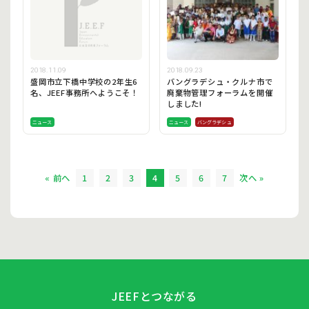
2018.11.09
2018.09.23
盛岡市立下橋中学校の2年生6
バングラデシュ・クルナ市で
名、JEEF事務所へようこそ！
廃棄物管理フォーラムを開催
しました!
ニュース
ニュース
バングラデシュ
« 前へ
1
2
3
4
5
6
7
次へ »
JEEFとつながる