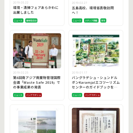
2019.05.22
2019.02.27
環境・清掃フェアあらかわに
五島高校、環境省表敬訪問
出展しました
へ！
ニュース
事務局日誌
ニュース
メディア掲載
学生
2019.02.25
2019.01.17
第6回南アジア廃棄物管理国際
バングラデシュ・シュンドル
会議「Waste Safe 2019」で
ボンKaramjalエコツーリズム
の事業成果の発表
センターのガイドブックを開
発しました!
ニュース
バングラデシュ
ニュース
バングラデシュ