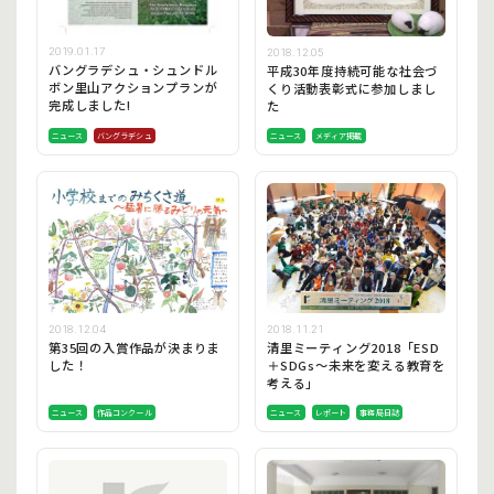
2019.01.17
2018.12.05
バングラデシュ・シュンドル
平成30年度持続可能な社会づ
ボン里山アクションプランが
くり活動表彰式に参加しまし
完成しました!
た
ニュース
バングラデシュ
ニュース
メディア掲載
2018.12.04
2018.11.21
第35回の入賞作品が決まりま
清里ミーティング2018「ESD
した！
＋SDGs～未来を変える教育を
考える」
ニュース
作品コンクール
ニュース
レポート
事務局日誌