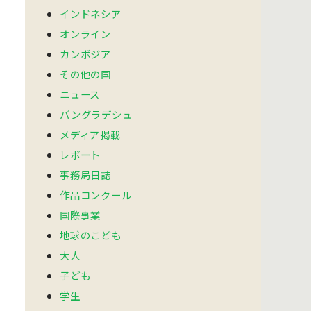
インドネシア
オンライン
カンボジア
その他の国
ニュース
バングラデシュ
メディア掲載
レポート
事務局日誌
作品コンクール
国際事業
地球のこども
大人
子ども
学生