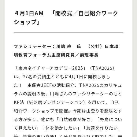
４月1日AM 「開校式／自己紹介ワーク
ショップ」
ファシリテーター：川嶋 直 氏 （公社）日本環
境教育フォーラム主席研究員／前理事長
「東京ネイチャーアカデミー2025」（TNA2025）
は、27名の受講生とともに4月1日に開校しまし
た！ 主催者JEEFの活動紹介、TNA2025のカリキュ
ラムの説明の後、川嶋さんのファシリテーターのもと
KP法（紙芝居プレゼンテーション）を用いて、自己
紹介ワークショップを開催。今期は山登りを趣味とす
る方が多く、他にも「自然観察が好き」「野鳥につい
て覚えたい」「体を動かしたい」「友達を作りたい」
等、皆様の思いを楽しく分かちあうひと時でした。来