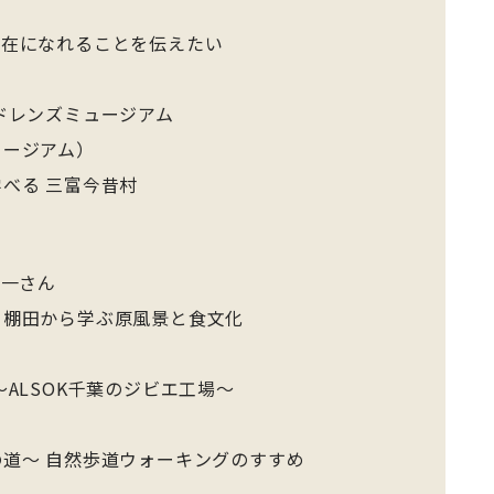
存在になれることを伝えたい
ドレンズミュージアム
ージアム）
べる 三富今昔村
裕一さん
棚田から学ぶ原風景と食文化
ALSOK千葉のジビエ工場～
道～ 自然歩道ウォーキングのすすめ