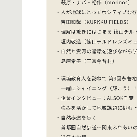
萩原・ナバ・裕作（morinos）
・人が地球にとってポジティブな
吉田和哉（KURKKU FIELDS）
・理解は驚きにはじまる 篠山チル
垣内敬造（篠山チルドレンズミュ
・自然と資源の循環を遊びながら学
島麻希子（三富今昔村）
・環境教育人を訪ねて 第3回永菅
一緒にシャイニング（輝こう）！
・企業インタビュー：ALSOK千葉
強みを活かして地域課題に挑む ～
・自然歩道を歩く
首都圏自然歩道～関東ふれあいの