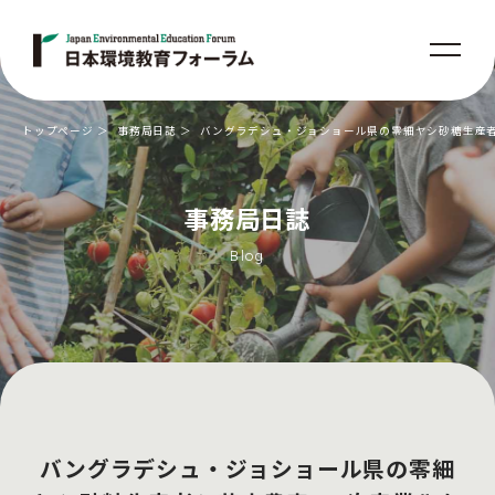
トップページ
事務局日誌
バングラデシュ・ジョショール県の零細ヤシ砂糖生産者
事務局日誌
Blog
バングラデシュ・ジョショール県の零細