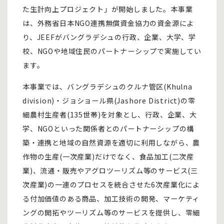
た生計向上プロジェクト」が開始しました。本事業
は、外務省日本NGO連携無償資金協力の資金源によ
り、JEEFがバングラデシュの行政、企業、大学、学
校、NGOや地域住民のパートナーシップで実施してい
ます。
本事業では、バングラデシュのクルナ管区(Khulna
division)・ジョショール県(Jashore District)の零
細農村生産者(135世帯)を対象とし、行政、企業、大
学、NGOといった関係者とのパートナーシップの構
築・連携と地域の自然資源を適切に利用しながら、農
作物の生産(一次産業)だけでなく、食品加工(二次産
業)、流通・販売やアグロツーリズム等のサービス(三
次産業)の一連のプロセスを統合させた6次産業化によ
る付加価値のある商品、加工技術の開発、マーケティ
ングの開拓やツーリズム等のサービスを提供し、零細