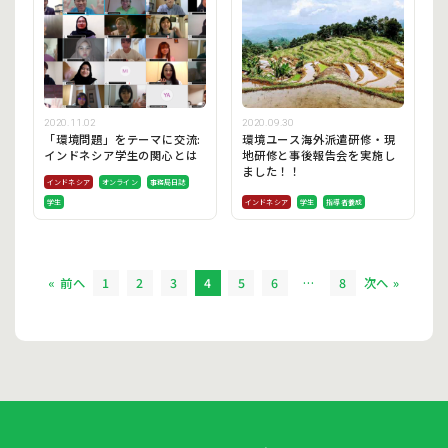
2020.11.02
2020.09.30
「環境問題」をテーマに交流:
環境ユース海外派遣研修・現
インドネシア学生の関心とは
地研修と事後報告会を実施し
ました！！
インドネシア
オンライン
事務局日誌
学生
インドネシア
学生
指導者養成
« 前へ
1
2
3
4
5
6
…
8
次へ »