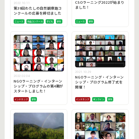
CSOラーニング2022が始まり
2022.10.11
ました！
第39回わたしの自然観察路コ
ンクールの応募を締切ました
ニュース
作品コンクール
子ども
学生
ニュース
学生
2021.10.29
2022.02.04
NGOラーニング・インターン
NGOラーニング・インターン
シップ・プログラム修了式を
シップ・プログラムの第4期が
開催！
スタートしました！
インドネシア
学生
インドネシア
オンライン
学生