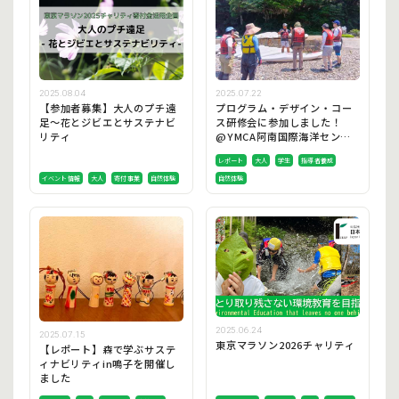
2025.08.04
2025.07.22
【参加者募集】大人のプチ遠
プログラム・デザイン・コー
足～花とジビエとサステナビ
ス研修会に参加しました！
リティ
@YMCA阿南国際海洋センタ
ー
レポート
大人
学生
指導者養成
イベント情報
大人
寄付事業
自然体験
自然体験
2025.06.24
2025.07.15
東京マラソン2026チャリティ
【レポート】森で学ぶサステ
ィナビリティin鳴子を開催し
ました