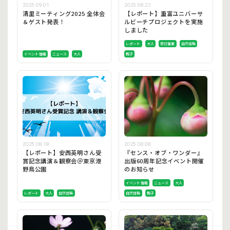
2025.09.01
2025.08.22
清里ミーティング2025 全体会
【レポート】重富ユニバーサ
＆ゲスト発表！
ルビーチプロジェクトを実施
しました
レポート
大人
寄付事業
自然体験
イベント情報
ニュース
大人
親子
2025.08.18
2025.08.08
【レポート】安西英明さん受
『センス・オブ・ワンダー』
賞記念講演＆観察会＠東京港
出版60周年記念イベント開催
野鳥公園
のお知らせ
イベント情報
ニュース
大人
レポート
大人
自然体験
自然体験
親子