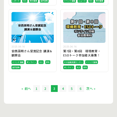
レポート
大人
寄付事業
自然体験
イベント情報
ニュース
大人
寄付事業
2025.06.16
2025.06.16
安西英明さん受賞記念 講演＆
第7回・第8回 環境教育・
観察会
ESDトーク参加者大募集！
イベント情報
オンライン
大人
学生
ESD活動支援センター
イベント情報
自然体験
オンライン
大人
学生
« 前へ
1
2
3
4
5
6
次へ »