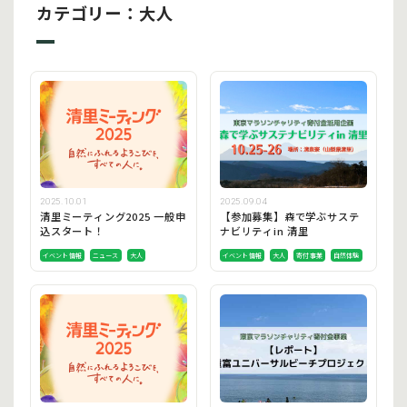
カテゴリー：大人
2025.10.01
2025.09.04
清里ミーティング2025 一般申
【参加募集】森で学ぶサステ
込スタート！
ナビリティin 清里
イベント情報
ニュース
大人
イベント情報
大人
寄付事業
自然体験