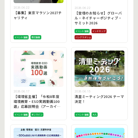
2026.06.22
2026.06.22
【募集】東京マラソン2027チ
【登壇のお知らせ】グローバ
ャリティ
ル・ネイチャーポジティブ・
サミット2026
イベント情報
インドネシア
イベント情報
寄付事業
バングラデシュ
2026.06.17
2026.06.15
【環境省主催】「令和8年度
清里ミーティング2026 テーマ
環境教育・ESD実践動画100
決定！
選」応募説明会（アーカイブ
視聴あり）を開催します！
イベント情報
オンライン
イベント情報
大人