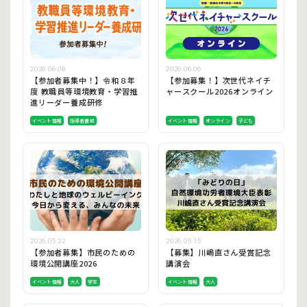
2026.06.08
2026.06.06
【参加者募集中！】令和８年
【参加募集！】次世代ネイチ
度 教職員等環境教育・学習推
ャースクール2026オンライン
進リーダー養成研修
イベント情報
指導者養成
イベント情報
オンライン
子ども
2026.05.22
2026.05.15
【参加者募集】市民のための
【募集】川嶋直さん受賞記念
環境公開講座2026
講演会
イベント情報
大人
学生
イベント情報
大人