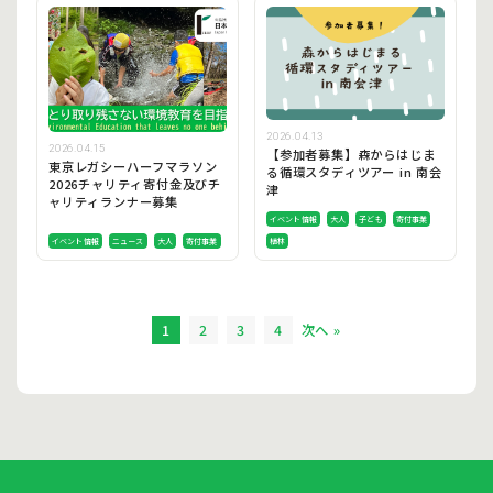
2026.04.13
2026.04.15
【参加者募集】森からはじま
東京レガシーハーフマラソン
る循環スタディツアー in 南会
2026チャリティ寄付金及びチ
津
ャリティランナー募集
イベント情報
大人
子ども
寄付事業
イベント情報
ニュース
大人
寄付事業
植林
1
2
3
4
次へ »