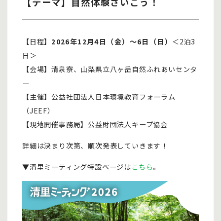
【テーマ】
自然体験さいこう！
【日程】
2026年12月4日（金）～6日（日）
＜2泊3
日＞
【会場】清泉寮、山梨県立八ヶ岳自然ふれあいセンタ
ー
【主催】公益社団法人日本環境教育フォーラム
（JEEF）
【現地開催事務局】公益財団法人キープ協会
詳細は決まり次第、順次発表していきます！
▼清里ミーティング特設ページは
こちら
。