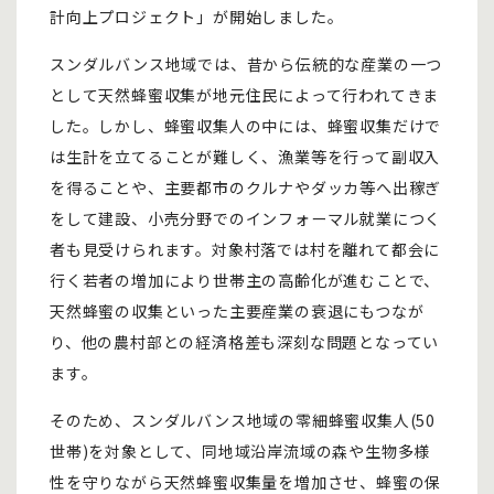
計向上プロジェクト」が開始しました。
スンダルバンス地域では、昔から伝統的な産業の一つ
として天然蜂蜜収集が地元住民によって行われてきま
した。しかし、蜂蜜収集人の中には、蜂蜜収集だけで
は生計を立てることが難しく、漁業等を行って副収入
を得ることや、主要都市のクルナやダッカ等へ出稼ぎ
をして建設、小売分野でのインフォーマル就業につく
者も見受けられます。対象村落では村を離れて都会に
行く若者の増加により世帯主の高齢化が進むことで、
天然蜂蜜の収集といった主要産業の衰退にもつなが
り、他の農村部との経済格差も深刻な問題となってい
ます。
そのため、スンダルバンス地域の零細蜂蜜収集人(50
世帯)を対象として、同地域沿岸流域の森や生物多様
性を守りながら天然蜂蜜収集量を増加させ、蜂蜜の保