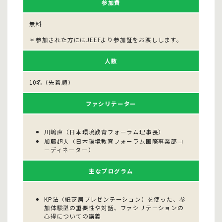
参加費
無料
＊参加された方には
JEEF
より参加証をお渡しします。
人数
10名（先着順）
ファシリテーター
川嶋直（日本環境教育フォーラム理事長）
加藤超大（日本環境教育フォーラム国際事業部コ
ーディネーター）
主なプログラム
KP法（紙芝居プレゼンテーション）を使った、参
加体験型の重要性や対話、ファシリテーションの
心得についての講義