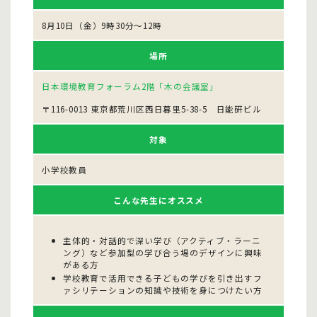
8月10日（金）9時30分〜12時
場所
日本環境教育フォーラム2階「木の会議室」
〒116-0013 東京都荒川区西日暮里5-38-5 日能研ビル
対象
小学校教員
こんな先生にオススメ
主体的・対話的で深い学び（アクティブ・ラーニ
ング）など参加型の学び合う場のデザインに興味
がある方
学校教育で活用できる子どもの学びを引き出すフ
ァシリテーションの知識や技術を身につけたい方