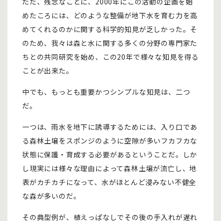
ただ、残念なことに、2000年にこの活動の企画を始
めたころには、どのような整備が地下水を育む力を高
めてくれるのかに関する科学的知見が乏しかった。そ
のため、我々は森と水に関する多くの分野の専門家た
ちとの共同研究を始め、この20年で様々な知見を得る
ことが出来た。
中でも、もっとも重要かつシンプルな知見は、二つ
だ。
一つは、雨水を地下に誘導するためには、入り口であ
る森林土壌をスポンジのように空隙が多いフカフカな
状態に保護・育成する必要があるということだ。しか
し現実には様々な理由によって森林土壌が流亡し、地
表がカチカチになって、水がほとんど浸みない不健全
な森が多いのだ。
その典型例が、植えっぱなしでその後の手入れが遅れ