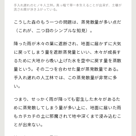
手入れ遅れのヒノキ人工林。真っ暗で草一本生えることが出来ず、土壌が
流され根が浮き上がっている。
こうした森のもう一つの問題は、蒸発散量が多い点だ
（これが、二つ目のシンプルな知見）。
降った雨が木々の葉に遮断され、地面に届かずに大気
に戻ってしまう量を遮断蒸発量といい、木々が成長す
るために大地から吸い上げた水を空中に戻す量を蒸散
量という。その二つを合わせた量が蒸発散量である。
手入れ遅れの人工林では、この蒸発散量が非常に多
い。
つまり、せっかく雨が降っても密生した木々があるた
めに蒸発散してしまう量が多い上に、地面に届いた雨
もカチカチの土に邪魔されて地中深くまで浸み込むこ
とが出来ない。