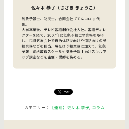
佐々木 恭子（ささき きょうこ）
気象予報士、防災士。合同会社『てんコロ.』代
表。
大学卒業後、テレビ番組制作会社入社。番組ディレ
クターを経て、2007年に気象予報士の資格を取得
し、民間気象会社で自治体防災向けや道路向けの予
報業務などを担当。現在は予報業務に加えて、気象
予報士資格取得スクールや気象予報士向けスキルア
ップ講座などを主催・講師を務める。
カテゴリー：
【連載】佐々木 恭子
,
コラム