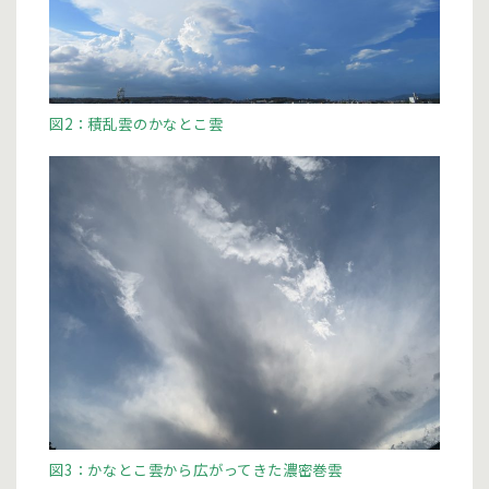
図2：積乱雲のかなとこ雲
図3：かなとこ雲から広がってきた濃密巻雲