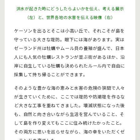
洪水が起きた時にどうしたらよいかを伝え、考える展示
（左）と、世界各地の水害を伝える映像（右）
ケーソンを出るとそこは小高い丘で、それこそが島を
守っている大きな堤防。眼下には海があります。実は
ゼーランド州は牡蠣やムール貝の養殖が盛んで、日本
人にも人気の牡蠣レストランが並ぶ街があるほか、沿
岸に自生している牡蠣も決められたルール内で自由に
採集して持ち帰ることができます。
そのような豊かな海の恵みと水害の危険の狭間で人々
が生きていくために、ここでは堤防や防潮堤を作るな
ど大きな工事を重ねてきました。壊滅状態になった後
も、自然と向き合いながら生活を営んでいること、そ
して島を作り変えてもここに住み続けたかったこと。
その両方に思いを巡らせながら、海の幸をいただくゼ