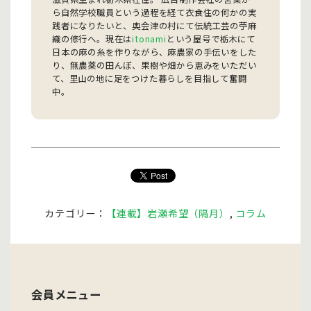
ら自然学校職員という過程を経て衣食住の何かの実
践者になりたいと、奥会津の村にて伝統工芸の苧麻
織の修行へ。現在は
itonami
という屋号で栃木にて
日本の麻の糸を作りながら、麻農家の手伝いをした
り、無農薬の田んぼ、果樹や畑から恵みをいただい
て、里山の地に足をつけた暮らしを目指して奮闘
中。
カテゴリー：
【連載】岩瀬希望（隔月）
,
コラム
会員メニュー