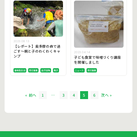
2023.08.13
【レポート】奥多摩の森で過
ごす〜親と子のわくわくキャ
2023.04.14
ンプ
子ども食堂で味噌づくり講座
を開催しました
事務局日誌
寄付事業
自然体験
親子
ニュース
寄付事業
« 前へ
1
…
3
4
5
6
次へ »