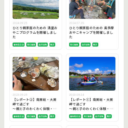
2024.09.25
2024.07.29
ひとり親家庭のための 清里お
ひとり親家庭のための 奥多摩
やこプログラムを開催しまし
おやこキャンプを開催しまし
た
た
事務局日誌
寄付事業
自然体験
親子
寄付事業
自然体験
親子
2023.09.25
2023.09.24
【レポート②】南房総・大房
【レポート①】南房総・大房
岬で過ごす
岬で過ごす
～親と子のわくわく体験・海
～親と子のわくわく体験・海
プログラム～
プログラム～
事務局日誌
寄付事業
自然体験
親子
事務局日誌
寄付事業
自然体験
親子