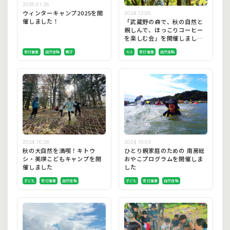
2025.01.26
ウィンターキャンプ2025を開
2024.12.05
催しました！
「武蔵野の森で、秋の自然と
親しんで、ほっこりコーヒー
を楽しむ会」を開催しまし
た！
寄付事業
自然体験
親子
大人
寄付事業
自然体験
2024.10.28
2024.10.03
秋の大自然を満喫！キトウ
ひとり親家庭のための 南房総
シ・美瑛こどもキャンプを開
おやこプログラムを開催しま
催しました
した
子ども
寄付事業
自然体験
子ども
寄付事業
自然体験