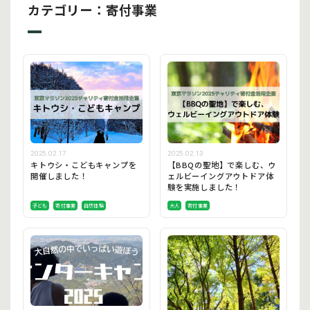
カテゴリー：寄付事業
2025.02.17
2025.02.13
キトウシ・こどもキャンプを
【BBQの聖地】で楽しむ、ウ
開催しました！
ェルビーイングアウトドア体
験を実施しました！
子ども
寄付事業
自然体験
大人
寄付事業