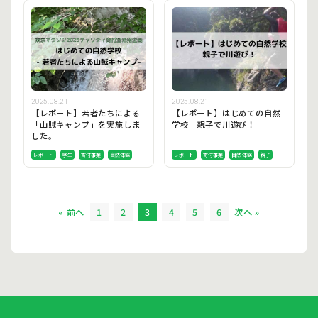
2025.08.21
2025.08.21
【レポート】若者たちによる
【レポート】はじめての自然
「山賊キャンプ」を実施しま
学校 親子で川遊び！
した。
レポート
学生
寄付事業
自然体験
レポート
寄付事業
自然体験
親子
« 前へ
1
2
3
4
5
6
次へ »