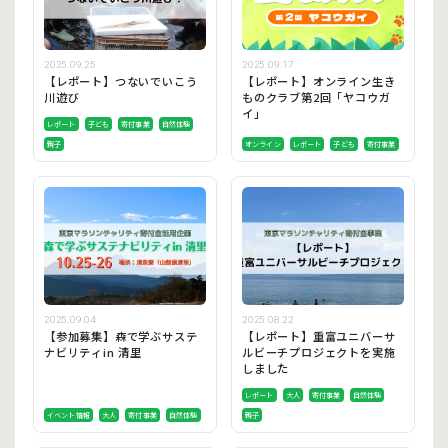
2025.09.25
2025.09.17
【レポート】つないでいこう
【レポート】オンライン生き
川遊び
ものクラブ第2回「ヤコウガ
イ」
レポート
子ども
寄付事業
自然体験
親子
オンライン
レポート
子ども
寄付事業
2025.09.04
2025.08.22
【参加募集】森で学ぶサステ
【レポート】重富ユニバーサ
ナビリティin 清里
ルビーチプロジェクトを実施
しました
レポート
大人
寄付事業
自然体験
イベント情報
大人
寄付事業
自然体験
親子