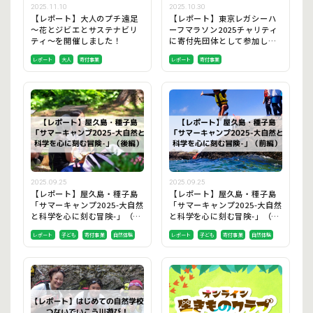
2025.11.10
2025.10.30
【レポート】大人のプチ遠足
【レポート】東京レガシーハ
～花とジビエとサステナビリ
ーフマラソン2025チャリティ
ティ～を開催しました！
に寄付先団体として参加しま
した
レポート
大人
寄付事業
レポート
寄付事業
2025.09.25
2025.09.25
【レポート】屋久島・種子島
【レポート】屋久島・種子島
「サマーキャンプ2025-大自然
「サマーキャンプ2025-大自然
と科学を心に刻む冒険-」（後
と科学を心に刻む冒険-」（前
編）
編）
レポート
子ども
寄付事業
自然体験
レポート
子ども
寄付事業
自然体験