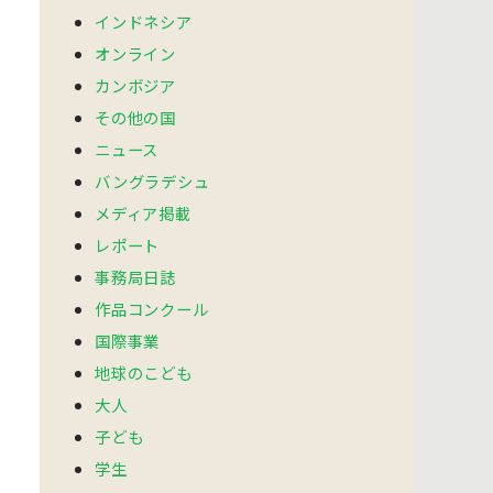
インドネシア
オンライン
カンボジア
その他の国
ニュース
バングラデシュ
メディア掲載
レポート
事務局日誌
作品コンクール
国際事業
地球のこども
大人
子ども
学生