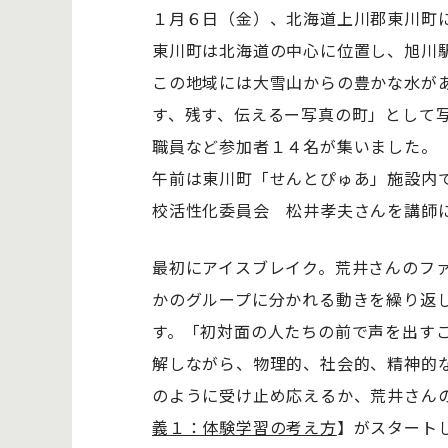
１月６日（金）、北海道上川郡東川町
東川町は北海道の中心に位置し、旭川
この地域には大雪山からの豊かな水が
す、残す、伝えるー写真の町」として写
職員など参加者１４名が集いました。
午前は東川町「せんとぴゅあ」施設内で
校活性化委員会 松井孝夫さんを講師
最初にアイスブレイク。荒井さんのフ
かのグループに分かれる動きを繰り返
す。「初対面の人たちの前で声を出す
解しながら、物理的、社会的、精神的
のように受け止め応えるか、荒井さん
義１：体験学習の考え方
】がスタート