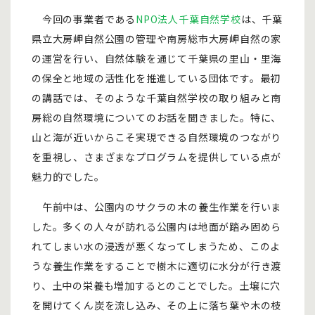
今回の事業者である
NPO法人千葉自然学校
は、千葉
県立大房岬自然公園の管理や南房総市大房岬自然の家
の運営を行い、自然体験を通じて千葉県の里山・里海
の保全と地域の活性化を推進している団体です。最初
の講話では、そのような千葉自然学校の取り組みと南
房総の自然環境についてのお話を聞きました。特に、
山と海が近いからこそ実現できる自然環境のつながり
を重視し、さまざまなプログラムを提供している点が
魅力的でした。
午前中は、公園内のサクラの木の養生作業を行いま
した。多くの人々が訪れる公園内は地面が踏み固めら
れてしまい水の浸透が悪くなってしまうため、このよ
うな養生作業をすることで樹木に適切に水分が行き渡
り、土中の栄養も増加するとのことでした。土壌に穴
を開けてくん炭を流し込み、その上に落ち葉や木の枝