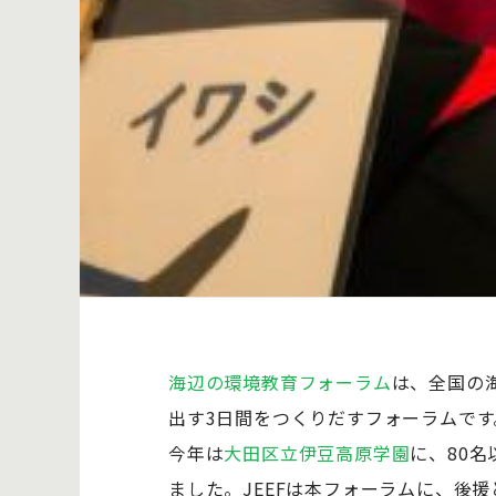
海辺の環境教育フォーラム
は、全国の
出す3日間をつくりだすフォーラムです
今年は
大田区立伊豆高原学園
に、80
ました。JEEFは本フォーラムに、後