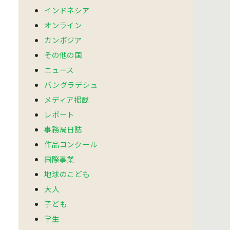
インドネシア
オンライン
カンボジア
その他の国
ニュース
バングラデシュ
メディア掲載
レポート
事務局日誌
作品コンクール
国際事業
地球のこども
大人
子ども
学生