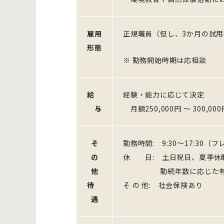
雇用
正規職員（但し、3か月の試
形態
※ 勤務開始時期は応相談
給
経験・能力に応じて決定
与
月額250,000円 ～ 300,000
そ
勤務時間: 9:30～17:30
の
休 日: 土日祝日、夏季休
他
勤続年数に応じた有
待
そ の 他: 社会保険あり
遇