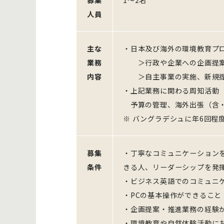
募集
1〜2名
人員
主な
・日本及び海外の環境教育プ
業務
＞行政や企業への企画提案
内容
＞自主事業の実施、新規提
・上記業務に関わる周知活動（
予算の管理、海外出張（含・
※ バングラデシュに年6回程
募集
・丁寧なコミュニケーション
条件
きる人、リーダーシップを発
・ビジネス英語でのコミュニ
・PCの基本操作ができること
・企画提案・推進業務の経験
・環境教育や自然体験活動に