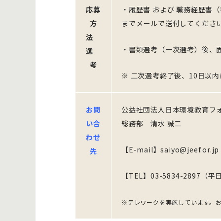
応募
・履歴書 および 職務経歴書
方
までメールで送付してくださ
法
・書類選考（一次選考）後、面
選
考
※ 二次選考終了後、10日以
お問
公益社団法人日本環境教育フ
い合
総務部 清水 誠二
わせ
【E-mail】saiyo@jeef.or.jp
先
【TEL】03-5834-2897（平日
※テレワークを実施しています。