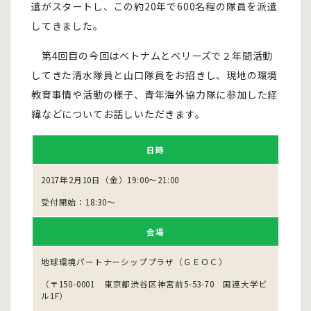
遣がスタートし、この約20年で600名程の隊員を派遣
してきました。
第4回目の今回はベトナムとベリーズで２年間活動
してきた清水隊員と山口隊員をお招きし、現地の環境
教育事情や活動の様子、青年海外協力隊に参加した経
緯などについてお話しいただきます。
日時
2017年2月10日（金）19:00～21:00
受付開始：18:30～
会場
地球環境パートナーシッププラザ（ＧＥＯＣ）
（〒150-0001 東京都渋谷区神宮前5-53-70 国連大学ビ
ル1F）