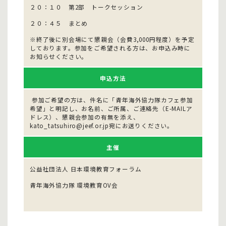
２０：１０ 第2部 トークセッション
２０：４５ まとめ
※終了後に別会場にて懇親会（会費3,000円程度）を予定
しております。参加をご希望される方は、お申込み時に
お知らせください。
申込方法
参加ご希望の方は、件名に「青年海外協力隊カフェ参加
希望」と明記し、お名前、ご所属、ご連絡先（E-MAILア
ドレス）、懇親会参加の有無を添え、
kato_tatsuhiro@jeef.or.jp宛にお送りください。
主催
公益社団法人 日本環境教育フォーラム
青年海外協力隊 環境教育OV会