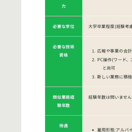
力
必要な学位
大学卒業程度(経験考慮
必要な技術
広報や事業の会
資格
PC操作(ワード
と尚可
新しい業務に積
類似業務経
経験年数は問いません
験年数
待遇
雇用形態:アルバイ