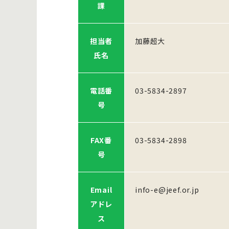
課
担当者
加藤超大
氏名
電話番
03-5834-2897
号
FAX番
03-5834-2898
号
Email
info-e@jeef.or.jp
アドレ
ス