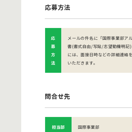
応募方法
応
メールの件名に「国際事業部アルバイト
募
書(書式自由/写貼/志望動機明
方
には、面接日時などの詳細連絡を
法
いただきます。
問合せ先
担当部
国際事業部