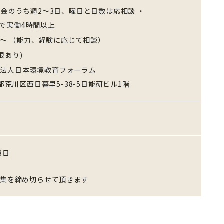
月~金のうち週2～3日、曜日と日数は応相談 ・
0の間で実働4時間以上
0円〜 （能力、経験に応じて相談）
限あり)
団法人日本環境教育フォーラム
東京都荒川区西日暮里5-38-5日能研ビル1階
8日
募集を締め切らせて頂きます