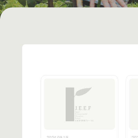
2024.09.19
202