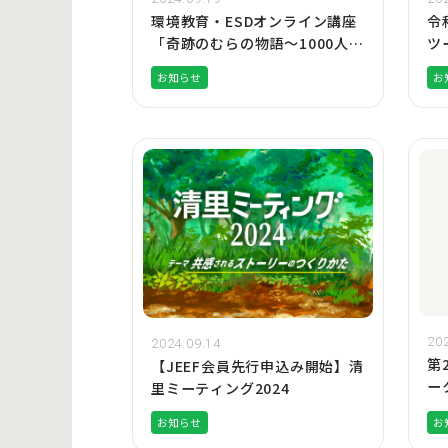
環境教育・ESDオンライン講座
令
「奇跡のむらの物語～1000人の
ツ
子どもが限界集落を救う！」
参
お知らせ
お
202
2024.09.14
第
【JEEF会員先行申込み開始】清
ー
里ミーティング2024
開
お知らせ
お