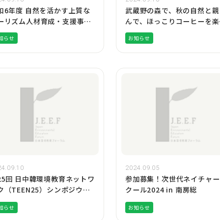
和6年度 自然を活かす上質な
武蔵野の森で、秋の自然と親
ーリズム人材育成・支援事業
んで、ほっこりコーヒーを楽
加地域募集
む会（満員御礼）
知らせ
お知らせ
4.09.10
2024.09.05
25回 日中韓環境教育ネットワ
参加募集！次世代ネイチャー
ク（TEEN25）シンポジウム
クール2024 in 南房総
催決定！
知らせ
お知らせ