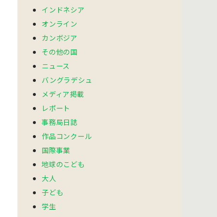
インドネシア
オンライン
カンボジア
その他の国
ニュース
バングラデシュ
メディア掲載
レポート
事務局日誌
作品コンクール
国際事業
地球のこども
大人
子ども
学生