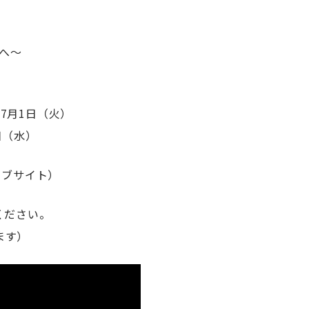
来へ～
 7月1日（火）
日（水）
ェブサイト）
ください。
ます）