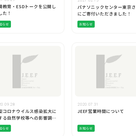
2021.02.15
境教育・ESDトークを公開し
パナソニックセンター東京さ
した！
にご寄付いただきました！
知らせ
お知らせ
0.09.28
2020.07.31
型コロナウイルス感染拡大に
JEEF営業時間について
する自然学校等への影響調
 -2020年9月版(第2弾)-の公
知らせ
お知らせ