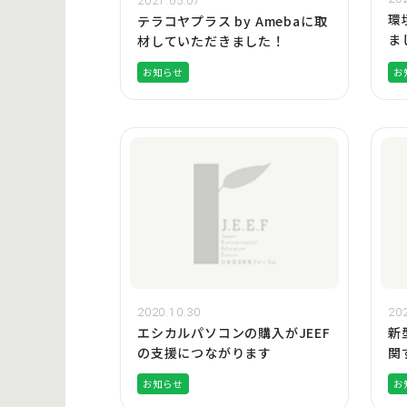
2021.05.07
環
テラコヤプラス by Amebaに取
ま
材していただきました！
お知らせ
お
2020.10.30
202
エシカルパソコンの購入がJEEF
新
の支援につながります
関
査
お知らせ
お
表