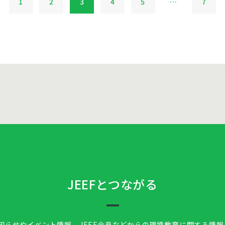
へ
1
2
3
4
5
…
7
JEEFとつながる
お知らせやイベント情報、
JEEF会員などからの環境教育に関する情