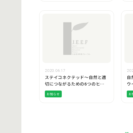
2020.06.17
202
ステイコネクテッド〜自然と適
自
切につながるための6つのヒン
ウ
ト〜
い
お知らせ
お