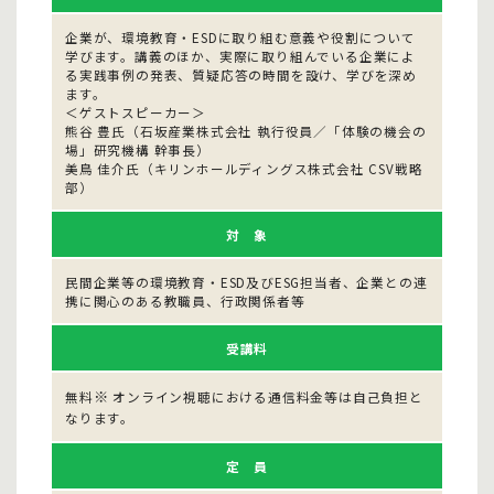
企業が、環境教育・ESDに取り組む意義や役割について
学びます。講義のほか、実際に取り組んでいる企業によ
る実践事例の発表、質疑応答の時間を設け、学びを深め
ます。
＜ゲストスピーカー＞
熊谷 豊氏（石坂産業株式会社 執行役員／「体験の機会の
場」研究機構 幹事長）
美鳥 佳介氏（キリンホールディングス株式会社 CSV戦略
部）
対 象
民間企業等の環境教育・ESD及びESG担当者、企業との連
携に関心のある教職員、行政関係者等
受講料
※
無料
オンライン視聴における通信料金等は自己負担と
なります。
定 員