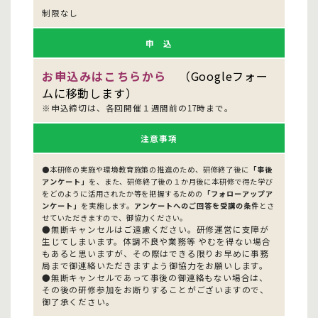
制限なし
申 込
お申込みはこちらから
（Googleフォー
ムに移動します）
※申込締切は、各回開催１週間前の17時まで。
注意事項
●本研修の実施や環境教育施策の推進のため、研修終了後に
「事後
アンケート」
を、また、研修終了後の１か月後に本研修で得た学び
をどのように活用されたか等を把握するための
「フォローアップア
ンケート」
を実施します。
アンケートへのご回答を受講の条件
とさ
せていただきますので、御協力ください。
●無断キャンセルはご遠慮ください。研修運営に支障が
生じてしまいます。体調不良や業務等 やむを得ない場合
もあると思いますが、その際はできる限りお早めに事務
局まで御連絡いただきますよう御協力をお願いします。
●無断キャンセルであって事後の御連絡もない場合は、
その後の研修参加をお断りすることがございますので、
御了承ください。