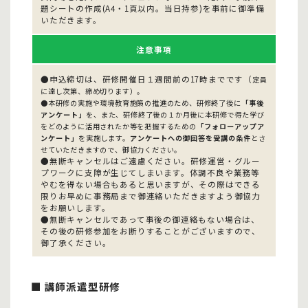
題シートの作成(A4・1頁以内。当日持参)を事前に御準備
いただきます。
注意事項
●申込締切は、研修開催日１週間前の17時までです（
定員
に達し次第、締め切ります）。
●本研修の実施や環境教育施策の推進のため、研修終了後に
「事後
アンケート」
を、また、研修終了後の１か月後に本研修で得た学び
をどのように活用されたか等を把握するための
「フォローアップア
ンケート」
を実施します。
アンケートへの御回答を受講の条件
とさ
せていただきますので、御協力ください。
●無断キャンセルはご遠慮ください。研修運営・グルー
プワークに支障が生じてしまいます。体調不良や業務等
やむを得ない場合もあると思いますが、その際はできる
限りお早めに事務局まで御連絡いただきますよう御協力
をお願いします。
●無断キャンセルであって事後の御連絡もない場合は、
その後の研修参加をお断りすることがございますので、
御了承ください。
■ 講師派遣型研修