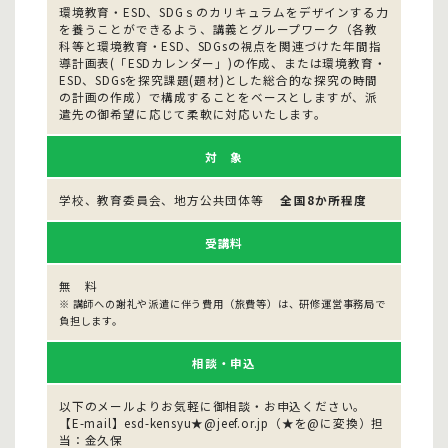
環境教育・ESD、SDGｓのカリキュラムをデザインする力
を養うことができるよう、講義とグループワーク（各教
科等と環境教育・ESD、SDGsの視点を関連づけた年間指
導計画表(「ESDカレンダー」)の作成、または環境教育・
ESD、SDGsを探究課題(題材)とした総合的な探究の時間
の計画の作成）で構成することをベースとしますが、派
遣先の御希望に応じて柔軟に対応いたします。
対 象
学校、教育委員会、地方公共団体等
全国8か所程度
受講料
無 料
※ 講師への謝礼や派遣に伴う費用（旅費等）は、研修運営事務局で
負担します。
相談・申込
以下のメールよりお気軽に御相談・お申込ください。
【E-mail】esd-kensyu★@jeef.or.jp（★を@に変換）担
当：金久保