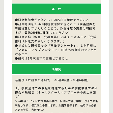
条 件
●研修参加者が原則として20名程度確保できること
●研修時間を2～6時間程度確保できること（
講義動画を
事前視聴していただくことで、ある程度の調整は可能で
すが、最低2時間は確保してください）
●研修会場（教室、会議室等）を確保 できること（会場
借料は派遣先の負担となります。）
●参加者に研修直後の
「事後アンケート」
、１か月後に
「フォローアップアンケート」
回答への御協力をいただ
けること
●研修は1月末までの実施とすること
活用例
活用例〔本研修の活用例 -令和4年度～令和6年度〕
１）学校全体での取組を推進するための学校単独での研
修会や勉強会
（ホールスクール・アプローチの向上を図
る）
＞R4年度： つくば市立吾妻小学校、板橋区立緑小学校、厚木市立毛
利台小学校、横浜市立小田中学校、上田西高等学校、岐阜県立各務
原高等学校、大阪YMCA