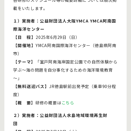
各研修のスケジュール等の概要詳細については順次掲
載をいたします。
１）
実施者：公益財団法人大阪YMCA
YMCA阿南国
際海洋センター
【日 程】
2025年6月29日（日）
【開催地】
YMCA阿南国際海洋センター（徳島県阿南
市）
【
テーマ
】「室戸阿南海岸国定公園での自然体験から
学ぶ～海の問題を自分事化するための海洋環境教育
～」
【無料送迎バス】
JR徳島駅前出発予定（乗車90分程
度）
【
概 要
】研修の概要は
こちら
２）
実施者：公益財団法人水島地域環境再生財
団