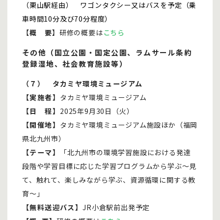
（栗山駅経由） ワゴンタクシー又はバスを予定（乗
車時間10分及び70分程度）
【
概 要
】研修の概要は
こちら
その他（国立公園・国定公園、ラムサール条約
登録湿地、社会教育施設等）
（７） タカミヤ環境ミュージアム
【実施者】
タカミヤ環境ミュージアム
【日 程】
2025年9月30日（火）
【開催地】
タカミヤ環境ミュージアム施設ほか（福岡
県北九州市）
【テーマ】
「北九州市の環境学習施設における発達
段階や学習目標に応じた学習プログラムから学ぶ～見
て、触れて、楽しみながら学ぶ、資源循環に関する教
育～」
【無料送迎バス】
JR小倉駅前出発予定