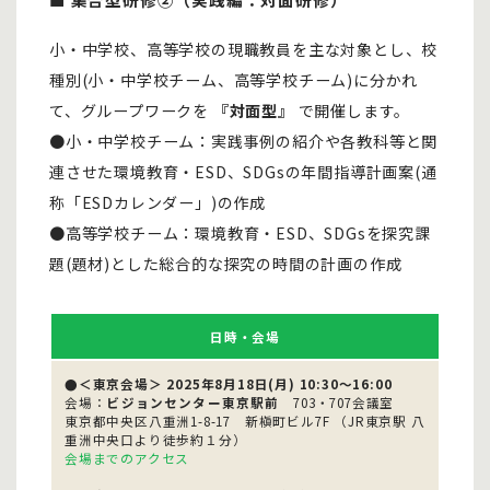
小・中学校、高等学校の現職教員を主な対象とし、校
種別(小・中学校チーム、高等学校チーム)に分かれ
て、グループワークを
『対面型』
で開催します。
●小・中学校チーム：実践事例の紹介や各教科等と関
連させた環境教育・ESD、SDGsの年間指導計画案(通
称「ESDカレンダー」)の作成
●高等学校チーム：環境教育・ESD、SDGsを探究課
題(題材)とした総合的な探究の時間の計画の作成
日時・会場
●＜東京会場＞
2025年8月18日(月) 10:30～16:00
会場：
ビジョンセンター東京駅前
703・707会議室
東京都中央区八重洲1-8-17 新槇町ビル7F （JR東京駅 八
重洲中央口より徒歩約１分）
会場までのアクセス