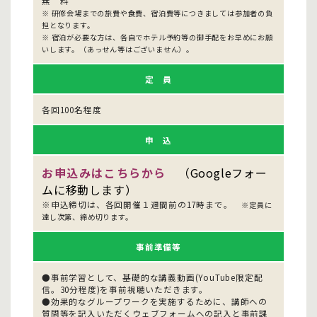
無 料
※ 研修会場までの旅費や食費、宿泊費等につきましては参加者の負
担となります。
※ 宿泊が必要な方は、各自でホテル予約等の御手配をお早めにお願
いします。（あっせん等はございません）。
定 員
各回100名程度
申 込
お申込みはこちらから
（Googleフォー
ムに移動します）
※申込締切は、各回開催１週間前の17時まで。
※定員に
達し次第、締め切ります。
事前準備等
●事前学習として、基礎的な講義動画(YouTube限定配
信。30分程度)を事前視聴いただきます。
●効果的なグループワークを実施するために、講師への
質問等を記入いただくウェブフォームへの記入と事前課