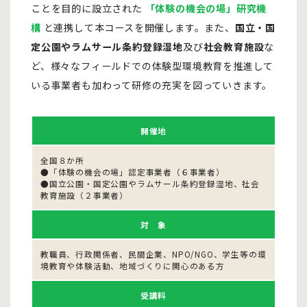
ことを目的に設立された
「体験の機会の場」研究機
構
と連携して本コースを開催します。また、
国立・国
定公園やラムサール条約登録湿地
及び
社会教育施設
な
ど、様々なフィールドでの体験型環境教育を推進して
いる事業者も加わって研修の充実を図っていきます。
開催地
全国８か所
●「体験の機会の場」認定事業者（６事業者）
●国立公園・国定公園やラムサール条約登録湿地、社会
教育施設（２事業者）
対 象
教職員、行政関係者、民間企業、NPO/NGO、学生等の環
境教育や体験活動、地域づくりに関心のある方
受講料