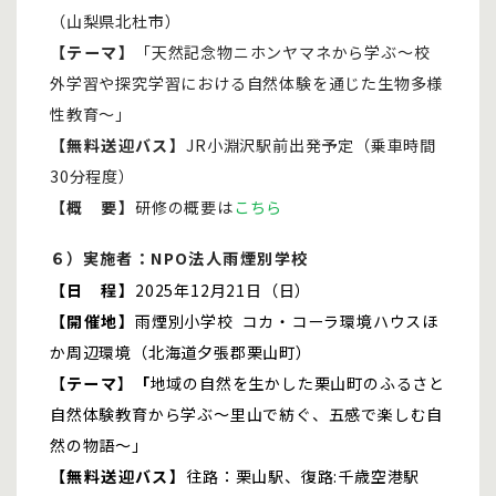
（山梨県北杜市）
【テーマ】
「天然記念物ニホンヤマネから学ぶ～校
外学習や探究学習における自然体験を通じた生物多様
性教育～」
【無料送迎バス】
JR小淵沢駅前出発予定（乗車時間
30分程度）
【概 要】
研修の概要は
こちら
６）
実施者：NPO法人雨煙別学校
【日 程】
2025年12月21日（日）
【開催地】
雨煙別小学校 コカ・コーラ環境ハウスほ
か周辺環境（北海道夕張郡栗山町）
【
テーマ
】
「
地域の自然を生かした栗山町のふるさと
自然体験教育から学ぶ～里山で紡ぐ、五感で楽しむ自
然の物語～」
【無料送迎バス】
往路：栗山駅、復路:千歳空港駅