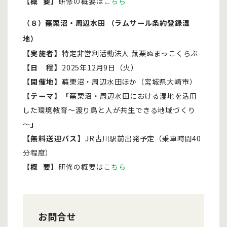
【概 要】
研修の概要は
こちら
（８）蕪栗沼・周辺水田 （ラムサール条約登録湿
地）
【実施者】
特定非営利活動法人 蕪栗ぬまっこくらぶ
【日 程】
2025年12月9日（火）
【開催地】
蕪栗沼・周辺水田ほか（宮城県大崎市）
【テーマ】「
蕪栗沼・周辺水田における湿地を活用
した環境教育～渡り鳥と人が共生できる地域づくり
～
」
【無料送迎バス】
JR古川駅前出発予定（乗車時間40
分程度）
【概 要】
研修の概要は
こちら
お問合せ