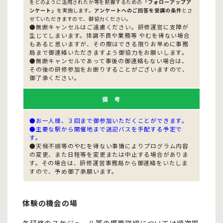
をどのように活用されたか等を把握するための
「フォローアップア
ンケート」
を実施します。
アンケートへのご回答を受講の条件
とさ
せていただきますので、御協力ください。
●無断キャンセルはご遠慮ください。研修運営に支障が
生じてしまいます。体調不良や業務等 やむを得ない場合
もあると思いますが、その際はできる限りお早めに事務
局まで御連絡いただきますよう御協力をお願いします。
●無断キャンセルであって事後の御連絡もない場合は、
その後の研修参加をお断りすることがございますので、
御了承ください。
備 考
●お一人様、３回まで御参加いただくことができます。
●主要な駅から開催地まで送迎バスを手配する予定で
す。
●天候不順等のやむを得ない事情によりプログラム内容
の変更、また日程等を変更または中止する場合がありま
す。その場合は、研修運営事務局から御連絡をいたしま
すので、予め御了承願います。
体験の機会の場