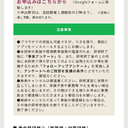
お申込みはこちらから
（Googleフォームに移
動します）
※申込締切は、各回開催１週間前の17時まで。
※定員に
達し次第、締め切ります。
注意事項
●ブラウザでの参加も可能ですが、できる限り、事前に
アプリをインストールするようにお願いします。
●本研修の実施や環境教育施策の推進のため、研修終了
後に
「事後アンケート」
を、また、研修終了後の１か月
後に本研修で得た学びをどのように活用されたか等を把
握するための
「フォローアップアンケート」
を実施しま
す。
アンケートへのご回答を受講の条件
とさせていただ
きますので、御協力ください。
●無断キャンセルは御遠慮ください。研修運営に支障が
生じてしまいます。体調不良や業務等 やむを得ない場合
もあると思いますが、その際はできる限りお早めに事務
局まで御連絡いただきますよう御協力をお願いします。
●無断キャンセルであって事後の御連絡もない場合は、
その後の研修参加をお断りすることがございますので、
御了承ください。
■ 集合型研修②（実践編：対面研修）