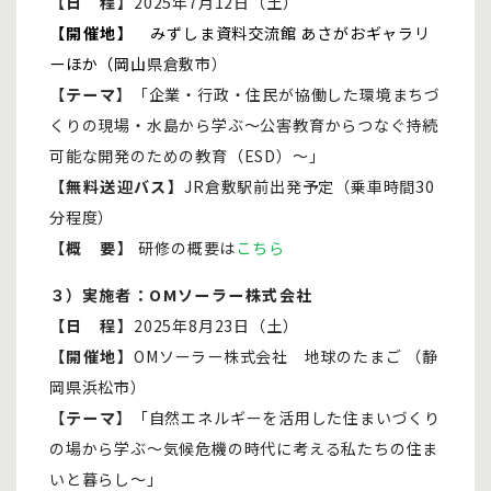
【日 程】
2025年7月12日（土）
【開催地】
みずしま資料交流館 あさがおギャラリ
ーほか（岡山
県倉敷市）
【
テーマ
】「企業・行政・住民が協働した環境まちづ
くりの現場・水島から学ぶ～公害教育からつなぐ持続
可能な開発のための教育（ESD）～」
【無料送迎バス】
JR倉敷駅前出発予定（乗車時間30
分程度）
【概 要】
研修の概要は
こちら
３）
実施者：OMソーラー株式会社
【日 程】
2025年8月23日（土）
【開催地】
OMソーラー株式会社 地球のたまご （静
岡県浜松市）
【
テーマ
】「自然エネルギーを活用した住まいづくり
の場から学ぶ～気候危機の時代に考える私たちの住ま
いと暮らし～」