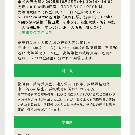
●＜大阪会場＞2025年10月25日(土) 10:30～16:00
会場：
ＡＰ大阪梅田東
ROOM B＋C・ROOM M
大阪府大阪市北区堂山町3-3 日本生命梅田ビル
5F
（Osaka Metro谷町線「東梅田駅」徒歩4分、Osaka
Metro御堂筋線「梅田駅」徒歩6分、阪急電鉄・阪神電鉄
「大阪梅田駅」徒歩6分、JR「大阪駅」徒歩9分）
会場までのアクセス
※東京会場と大阪会場の研修内容は同じです。
※ 小・中学校チーム(主に小・中学校の教職員等、定員
50
名)と高等学校チーム(主に高等学校の教職員等、定員
50
名)で、２つの会議室に分かれて開催します。
対 象
教職員、教育委員会、地方公共団体等、教職課程履修
中・済みの学生、学校教育に関わりのある方
※学校教育での環境教育・ESDに現に協力されているなどの関わり
をお持ちの方は御参加いただけますが、あくまでも現職教員の実践
力向上を目的とする研修であることを踏まえ、学校との連携状況を
事前に伺う場合がございます。
受講料