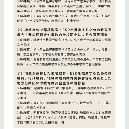
＞R5年度：大阪市立聖和小学校、湯河原町立吉浜小学校、湘南白百
合学園小学校、京都・相楽東部広域連合立笠置小学校、三重県立川
越高等学校、宮城県亘理高等学校、宮崎県立延岡高等学校
＞R6年度：川島町立つばさ南小学校、厚木市立戸室小学校、和洋九
段女子中学校高等学校、練馬区立中村中学校
２）地域単位で環境教育・ESDを推進するための教育委
員会主催の研修会や複数の学校同士による合同研修会
＞R4年度：新居浜市教育委員会（市内の小・中学校の教職員で研修
会を実施）
＞R5年度：栃木県立佐野東高等学校及び県内の大学、短大、市役
所、商工会議所、中学校の教職員で研修会を実施
＞R6年度：渡嘉敷村立阿波連小学校及び近隣の島の小中学校の教職
員等、大仙市立大曲南中学校及び近隣の小中学校の管理職等
３）地域が連携した環境教育・ESDを推進するための教
職員、行政職員、地域の環境教育関係者等を対象とした
地方公共団体や教育委員会主催の研修会
＞R4年度： 福井市環境政策課（市内の小・中学校の教職員で研修会
を実施）、佐賀県県民環境部（県内の小・中学校の教職員で研修会
を実施）
＞R5年度：大町市企画財政課・観光課（市、観光協会、JA、企業、
NPOで研修会を実施）
＞R6年度：明石市役所（教育委員会と連携し教職員を主とした研修
会）、(公財)千里リサイクルプラザ（職員、行政、教職員、市民等
本団体関係者に向けた研修会） 等