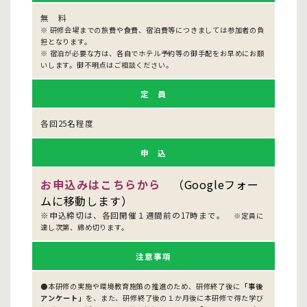
無 料
※ 研修会場までの旅費や食費、宿泊費等につきましては参加者の負
担となります。
※ 宿泊が必要な方は、各自でホテル予約等の御手配をお早めにお願
いします。御不明点はご相談ください。
定 員
各回25名程度
申 込
お申込みはこちらから
（Googleフォー
ムに移動します）
※申込締切は、各回開催１週間前の17時まで。
※定員に
達し次第、締め切ります。
注意事項
●本研修の実施や環境教育施策の推進のため、研修終了後に
「事後
アンケート」
を、また、研修終了後の１か月後に本研修で得た学び