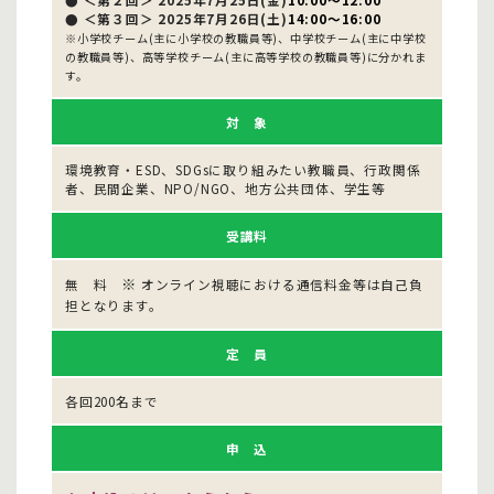
● ＜第３回＞ 2025年7月26日(土)
14:00～16:00
※小学校チーム(主に小学校の教職員等)、中学校チーム(主に中学校
の教職員等)、高等学校チーム(主に高等学校の教職員等)に分かれま
す。
対 象
環境教育・ESD、SDGsに取り組みたい教職員、行政関係
者、民間企業、NPO/NGO、地方公共団体、学生等
受講料
※
無 料
オンライン視聴における通信料金等は自己負
担となります。
定 員
各回200名まで
申 込